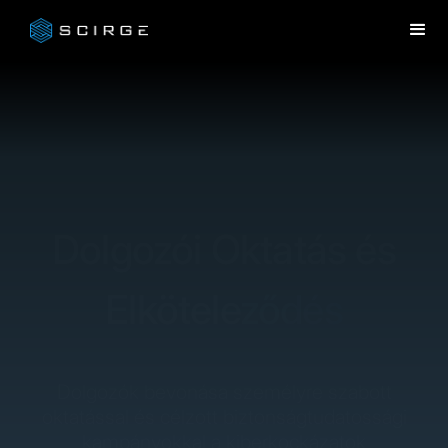
Dolgozói Oktatás és
Elköteleződés
Dolgozók bevonása személyre szabott
oktatással és célzott biztonságtudatossági
kampányokkal a kiberkockázatok