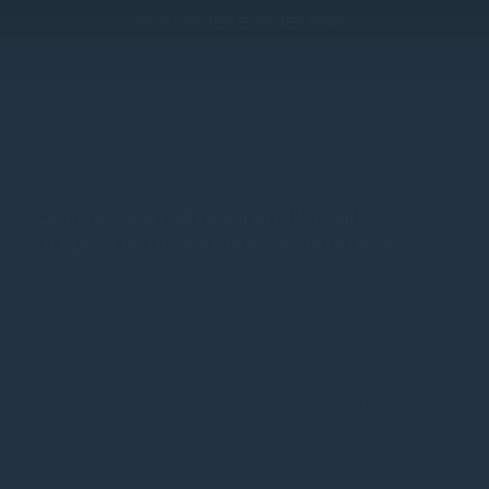
csökkentése érdekében.
Felhő- és Vállalati Identitásvédelem
Scirge személyes irányítópult:
dolgozók bevonása és oktatása
A Scirge személyes irányítópultja láthatóságot biztosít a
dolgozók számára a felhőhasználatuk felett egy
fióknyilvántartás segítségével, amely megjeleníti az összes
munkához kapcsolódó fiókjukat. Az átláthatóság mellett a
személyes irányítópult valós idejű, böngészőalapú oktatást
kínál, amely az adott szervezet kockázataira és a
felhasználók egyedi igényeire szabott. Az irányítópult
segítségével a dolgozók aktívan részt vehetnek a Shadow IT