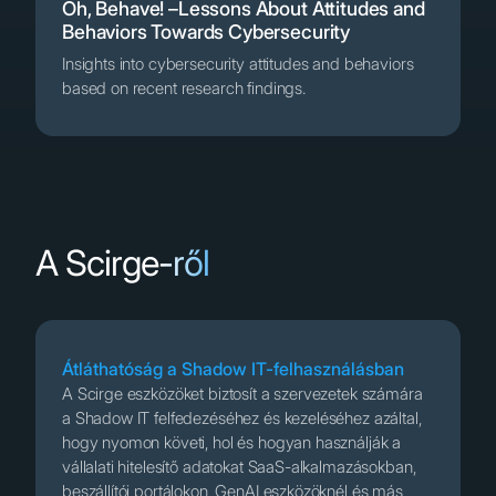
Oh, Behave! –Lessons About Attitudes and
Behaviors Towards Cybersecurity
Insights into cybersecurity attitudes and behaviors
based on recent research findings.
A Scirge-ről
Átláthatóság a Shadow IT-felhasználásban
A Scirge eszközöket biztosít a szervezetek számára
a Shadow IT felfedezéséhez és kezeléséhez azáltal,
hogy nyomon követi, hol és hogyan használják a
vállalati hitelesítő adatokat SaaS-alkalmazásokban,
beszállítói portálokon, GenAI eszközöknél és más