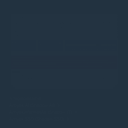
vezetnek be a specifikus kockázatok kezelésére.
A
fogalomtárból
:
Árnyék AI (Shadow AI)
Árnyékinformatika (Shadow IT)
Árnyék SSO (Shadow SSO)
Zéró bizalom (Zero Trust)