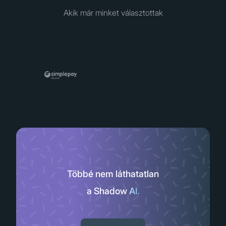
Akik már minket választottak
Többé nem láthatatlan
a Shadow AI.
Slide 2 of 11.