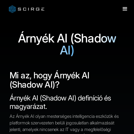
Árnyék AI (Shadow
AI)
Mi az, hogy Árnyék AI
(Shadow AI)?
Árnyék AI (Shadow AI) definíció és
magyarázat.
Az Árnyék AI olyan mesterséges intelligencia eszközök és
platformok szervezeten belüli jogosulatlan alkalmazását
jelenti, amelyek nincsenek az IT vagy a megfelelőségi