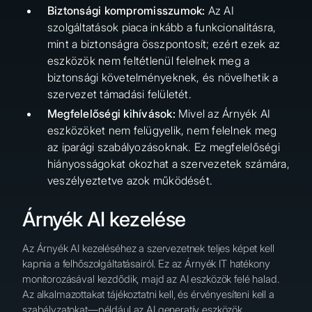
Biztonsági kompromisszumok:
Az AI
szolgáltatások piaca inkább a funkcionalitásra,
mint a biztonságra összpontosít; ezért ezek az
eszközök nem feltétlenül felelnek meg a
biztonsági követelményeknek, és növelhetik a
szervezet támadási felületét.
Megfelelőségi kihívások:
Mivel az Árnyék AI
eszközöket nem felügyelik, nem felelnek meg
az iparági szabályozásoknak. Ez megfelelőségi
hiányosságokat okozhat a szervezetek számára,
veszélyeztetve azok működését.
Árnyék AI kezelése
Az Árnyék AI kezeléséhez a szervezetnek teljes képet kell
kapnia a felhőszolgáltatásairól. Ez az Árnyék IT hatékony
monitorozásával kezdődik, majd az AI eszközök felé halad.
Az alkalmazottakat tájékoztatni kell, és érvényesíteni kell a
szabályzatokat—például az AI generatív eszközök