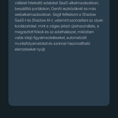
vállalati hitelesítő adatokat SaaS-alkalmazásokban,
beszállítói portálokon, GenAI eszközöknél és más
webalkalmazásokban. Segít felfedezni a Shadow
SaaS-t és Shadow AI-t, valamint azonosítani az olyan
kockázatokat, mint a céges jelszó újrahasználata, a
megosztott fiókok és az adathalászat, miközben
valós idejű figyelmeztetéseket, automatizált
munkafolyamatokat és azonnal hasznosítható
elemzéseket nyújt.