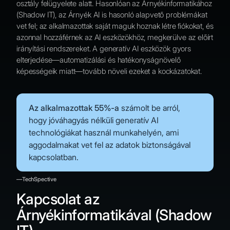
osztály felügyelete alatt. Hasonlóan az Árnyékinformatikához
(Shadow IT), az Árnyék AI is hasonló alapvető problémákat
vet fel; az alkalmazottak saját maguk hoznak létre fiókokat, és
azonnal hozzáférnek az AI eszközökhöz, megkerülve az előírt
irányítási rendszereket. A generatív AI eszközök gyors
elterjedése—automatizálási és hatékonyságnövelő
képességeik miatt—tovább növeli ezeket a kockázatokat.
Az alkalmazottak 55%-a
számolt be arról,
hogy jóváhagyás nélküli generatív AI
technológiákat használ munkahelyén, ami
aggodalmakat vet fel az adatok biztonságával
kapcsolatban.
—TechSpective
Kapcsolat az
Árnyékinformatikával (Shadow