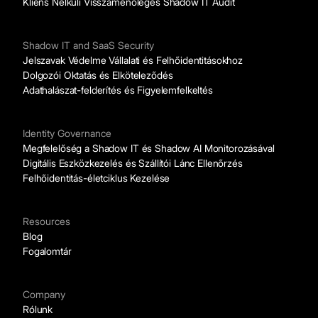
Kliens Nélküli Visszamenőleges Shadow IT Audit
Shadow IT and SaaS Security
Jelszavak Védelme Vállalati és Felhőidentitásokhoz
Dolgozói Oktatás és Elköteleződés
Adathalászat-felderítés és Figyelemfelkeltés
Identity Governance
Megfelelőség a Shadow IT és Shadow AI Monitorozásával
Digitális Eszközkezelés és Szállítói Lánc Ellenőrzés
Felhőidentitás-életciklus Kezelése
Resources
Blog
Fogalomtár
Company
Rólunk