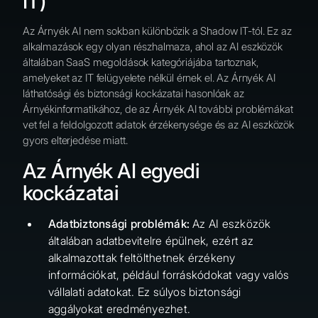
IT)
Az Árnyék AI nem sokban különbözik a Shadow IT-tól. Ez az
alkalmazások egy olyan részhalmaza, ahol az AI eszközök
általában SaaS megoldások kategóriájába tartoznak,
amelyeket az IT felügyelete nélkül érnek el. Az Árnyék AI
láthatósági és biztonsági kockázatai hasonlóak az
Árnyékinformatikához, de az Árnyék AI további problémákat
vet fel a feldolgozott adatok érzékenysége és az AI eszközök
gyors elterjedése miatt.
Az Árnyék AI egyedi
kockázatai
Adatbiztonsági problémák:
Az AI eszközök
általában adatbevitelre épülnek, ezért az
alkalmazottak feltölthetnek érzékeny
információkat, például forráskódokat vagy valós
vállalati adatokat. Ez súlyos biztonsági
aggályokat eredményezhet.